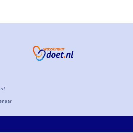
nl
senaar